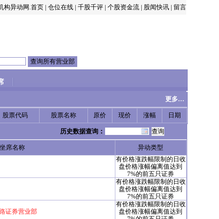
机构异动网.首页
|
仓位在线
|
千股千评
|
个股资金流
|
股闻快讯
|
留言
席
更多…
股票代码
股票名称
原价
现价
涨幅
日期
历史数据查询：
坐席名称
异动类型
有价格涨跌幅限制的日收
盘价格涨幅偏离值达到
7%的前五只证券
有价格涨跌幅限制的日收
盘价格涨幅偏离值达到
7%的前五只证券
有价格涨跌幅限制的日收
路证券营业部
盘价格涨幅偏离值达到
7%的前五只证券