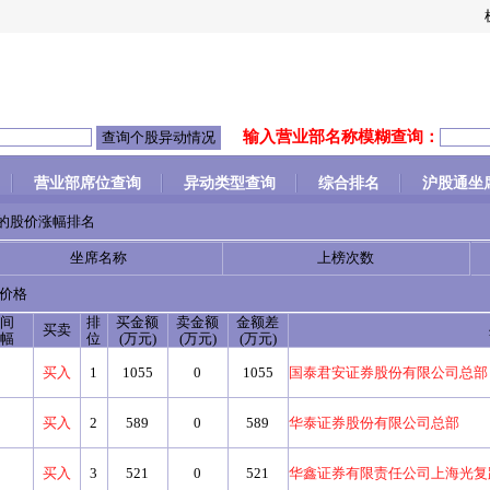
输入营业部名称模糊查询：
营业部席位查询
异动类型查询
综合排名
沪股通坐
的股价涨幅排名
坐席名称
上榜次数
价格
间
排
买金额
卖金额
金额差
买卖
幅
位
(万元)
(万元)
(万元)
买入
1
1055
0
1055
国泰君安证券股份有限公司总部
买入
2
589
0
589
华泰证券股份有限公司总部
买入
3
521
0
521
华鑫证券有限责任公司上海光复